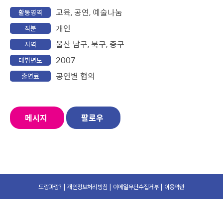
교육, 공연, 예술나눔
활동영역
개인
직분
울산 남구, 북구, 중구
지역
2007
데뷔년도
공연별 협의
출연료
메시지
팔로우
도랑파랑?
|
개인정보처리방침
|
이메일무단수집거부
|
이용약관