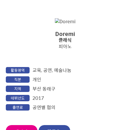
Doremi
클래식
피아노
교육, 공연, 예술나눔
활동영역
개인
직분
부산 동래구
지역
2017
데뷔년도
공연별 협의
출연료