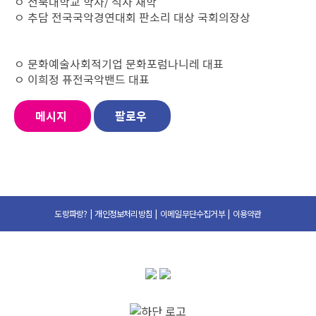
ㅇ 전북대학교 학사
/
석사 재학
ㅇ
추담 전국국악경연대회 판소리 대상 국회의장상
ㅇ
문화예술사회적기업 문화포럼나니레 대표
ㅇ 이희정 퓨전국악밴드 대표
메시지
팔로우
도랑파랑?
|
개인정보처리방침
|
이메일무단수집거부
|
이용약관