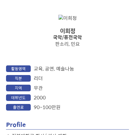
이희정
국악/퓨전국악
판소리, 민요
교육, 공연, 예술나눔
활동영역
리더
직분
무관
지역
2000
데뷔년도
90~100만원
출연료
Profile